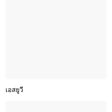
เอสยูวี